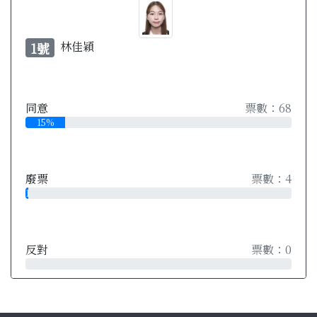
林佳穎
1號
同意
票數：68
15%
廢票
票數：4
1%
反對
票數：0
0%